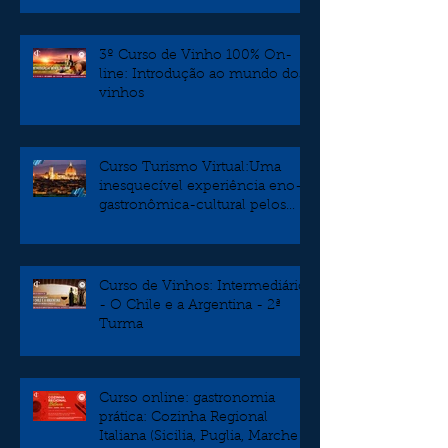
3º Curso de Vinho 100% On-
line: Introdução ao mundo dos
vinhos
Curso Turismo Virtual:Uma
inesquecível experiência eno-
gastronômica-cultural pelos
burgos da Toscana
Curso de Vinhos: Intermediário
- O Chile e a Argentina - 2ª
Turma
Curso online: gastronomia
prática: Cozinha Regional
Italiana (Sicilia, Puglia, Marche e