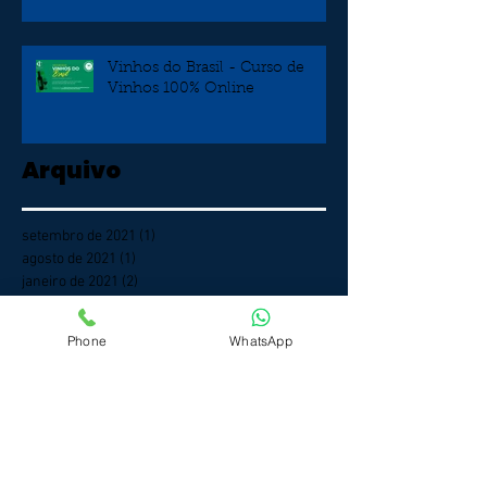
Veneto)
Vinhos do Brasil - Curso de
Vinhos 100% Online
Arquivo
setembro de 2021
(1)
1 post
agosto de 2021
(1)
1 post
janeiro de 2021
(2)
2 posts
outubro de 2020
(3)
3 posts
setembro de 2020
(4)
4 posts
Phone
WhatsApp
agosto de 2020
(4)
4 posts
julho de 2020
(14)
14 posts
junho de 2020
(6)
6 posts
maio de 2020
(10)
10 posts
abril de 2020
(3)
3 posts
março de 2020
(1)
1 post