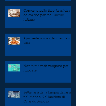
Comemoração italo-brasileira
do dia dos pais no Circolo
Italiano
Aproveite nossas delícias na sua
casa
Non tutti i mali vengono per
nuocere
Settimana della Lingua Italiana
nel Mondo Nel labirinto di
Orlando Furioso