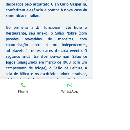
decorados pelo arquiteto Gian Carlo Gasperini,
conferiram elegância e pompa à nova casa da
comunidade italiana.
No primeiro andar funcionam até hoje o
Restaurante, seu anexo, o Salão Nobre (com
paredes revestidas de madeira), com
comunicação entre si ou independentes,
adaptáveis às necessidades de cada evento. O
segundo andar transformou-se num Salão de
Jogos (inaugurado em março de 1968, com um
campeonato de bridge), o Salão de Leitura, a
sala de Bilhar e os escritórios administrativos,
abrigando, inclusive, as dependências da
Diretoria.
Phone
WhatsApp
Nesse ambiente, ao mesmo tempo austero e
aconchegante, foi criada a Galeria Biganti,
hall artístico, cujo nome homenageia o
grande artista e caricaturista Edmondo
Biganti, sócio do Circolo Italiano. Suas obras
estão expostas ao lado de tantas outras de