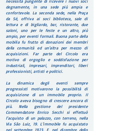
necessità pungente di ricevere i nuovi soci
degnamente, in una sede più ampia e
confortevole. La seconda sede, nella Praça
da Sé, offriva ai soci biblioteca, sale di
lettura e di bigliardo, bar, ristorante, due
saloni, uno per le feste e un altro, più
ampio, per eventi formali. Buona parte della
mobilia fu frutto di donazioni dei membri
della comunità ed un’altra per mezzo di
acquisizioni. Far parte del Circolo era
motivo di orgoglio e soddisfazione per
industriali, impresari, imprenditori, liberi
professionisti, artisti e politici.
La dinamica degli eventi sempre
progressisti motivarono la possibilità di
acquisizione di un immobile proprio. Il
Circolo aveva bisogno di crescere ancora di
più. Nella gestione del presidente
Commendatore Enrico Secchi si effettuò
l’acquisto di un palazzo, con terreno, nella
Via São Luiz, 19. L’immobile fu acquistato
nel settembre 1923. E, nel dicembre dello