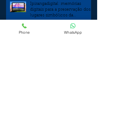
Posts Recentes
Ipirangadigital: memórias
digitais para a preservação dos
Phone
WhatsApp
lugares simbólicos da
independência
Comemoração italo-brasileira
do dia dos pais no Circolo
Italiano
Aproveite nossas delícias na sua
casa
Non tutti i mali vengono per
nuocere