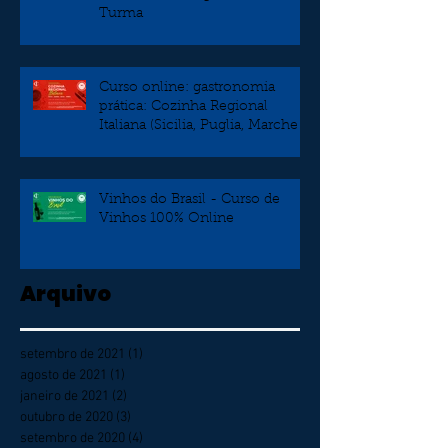
Turma
Curso online: gastronomia
prática: Cozinha Regional
Italiana (Sicilia, Puglia, Marche e
Veneto)
Vinhos do Brasil - Curso de
Vinhos 100% Online
Arquivo
setembro de 2021
(1)
1 post
agosto de 2021
(1)
1 post
janeiro de 2021
(2)
2 posts
outubro de 2020
(3)
3 posts
setembro de 2020
(4)
4 posts