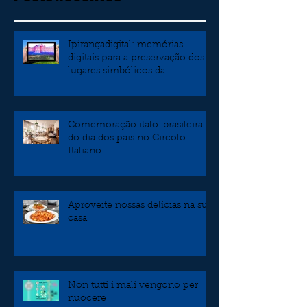
Ipirangadigital: memórias
digitais para a preservação dos
lugares simbólicos da
independência
Comemoração italo-brasileira
do dia dos pais no Circolo
Italiano
Aproveite nossas delícias na sua
casa
Non tutti i mali vengono per
nuocere