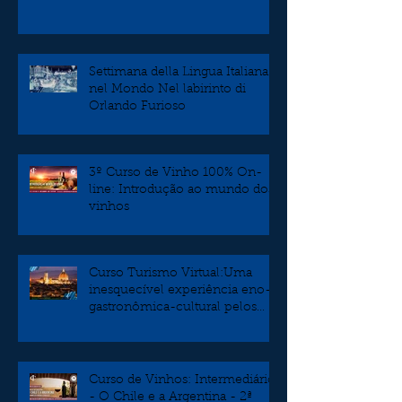
Settimana della Lingua Italiana
nel Mondo Nel labirinto di
Orlando Furioso
3º Curso de Vinho 100% On-
line: Introdução ao mundo dos
vinhos
Curso Turismo Virtual:Uma
inesquecível experiência eno-
gastronômica-cultural pelos
burgos da Toscana
Curso de Vinhos: Intermediário
- O Chile e a Argentina - 2ª