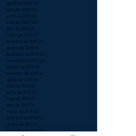
agosto de 2020
(4)
4 posts
julho de 2020
(14)
14 posts
junho de 2020
(6)
6 posts
maio de 2020
(10)
10 posts
abril de 2020
(3)
3 posts
março de 2020
(1)
1 post
fevereiro de 2020
(1)
1 post
janeiro de 2020
(4)
4 posts
dezembro de 2019
(6)
6 posts
novembro de 2019
(4)
4 posts
outubro de 2019
(6)
6 posts
setembro de 2019
(6)
6 posts
agosto de 2019
(5)
5 posts
julho de 2019
(6)
6 posts
junho de 2019
(2)
2 posts
maio de 2019
(1)
1 post
abril de 2019
(7)
7 posts
março de 2019
(2)
2 posts
fevereiro de 2019
(1)
1 post
janeiro de 2019
(2)
2 posts
dezembro de 2018
(3)
3 posts