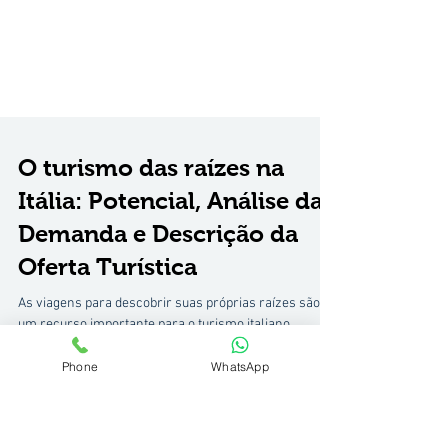
O turismo das raízes na
Itália: Potencial, Análise da
Demanda e Descrição da
Oferta Turística
Phone
WhatsApp
As viagens para descobrir suas próprias raízes são
um recurso importante para o turismo italiano.
Falaremos sobre este assunto na...