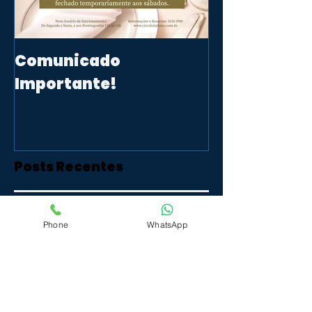
Comunicado
Importante!
Posts Recentes
Phone
WhatsApp
Ipirangadigital: memórias
digitais para a preservação dos
lugares simbólicos da
independência