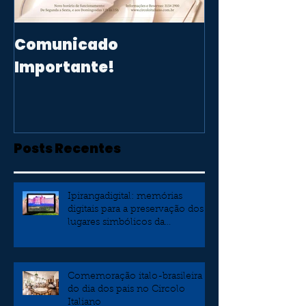
Comunicado
Importante!
Posts Recentes
Ipirangadigital: memórias
digitais para a preservação dos
lugares simbólicos da
independência
Comemoração italo-brasileira
do dia dos pais no Circolo
Italiano