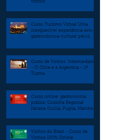
vinhos
Curso Turismo Virtual:Uma
inesquecível experiência eno-
gastronômica-cultural pelos
burgos da Toscana
Curso de Vinhos: Intermediário
- O Chile e a Argentina - 2ª
Turma
Curso online: gastronomia
prática: Cozinha Regional
Italiana (Sicilia, Puglia, Marche e
Veneto)
Vinhos do Brasil - Curso de
Vinhos 100% Online