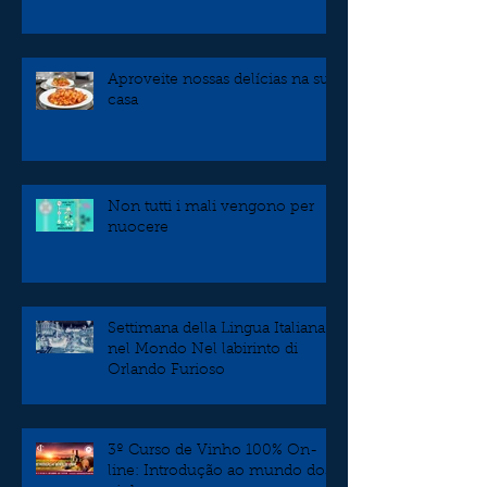
Aproveite nossas delícias na sua
casa
Non tutti i mali vengono per
nuocere
Settimana della Lingua Italiana
nel Mondo Nel labirinto di
Orlando Furioso
3º Curso de Vinho 100% On-
line: Introdução ao mundo dos