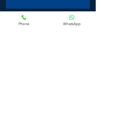
Ipirangadigital: memórias
digitais para a preservação dos
lugares simbólicos da
independência
Phone
WhatsApp
Comemoração italo-brasileira
do dia dos pais no Circolo
Italiano
Aproveite nossas delícias na sua
casa
Non tutti i mali vengono per
nuocere