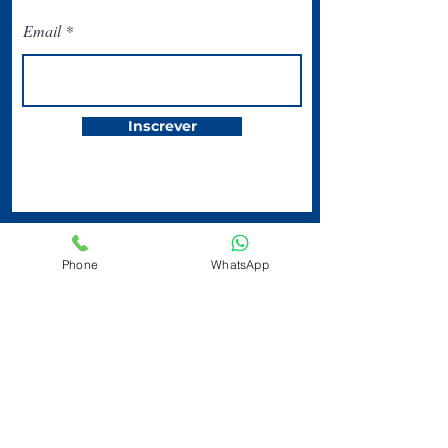
Email
Inscrever
Phone
WhatsApp
O Circolo Italiano
San Paolo está
localizado na
Avenida Ipiranga,
344 | Centro | 2º
andar | Tel:
(11)