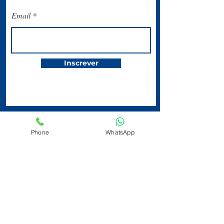
Email
Inscrever
Phone
WhatsApp
O Circolo Italiano
San Paolo está
localizado na
Avenida Ipiranga,
344 | Centro | 2º
andar | Tel:
(11)