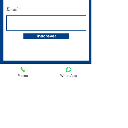
Email
Inscrever
Phone
WhatsApp
O Circolo Italiano
San Paolo está
localizado na
Avenida Ipiranga,
344 | Centro | 2º
andar | Tel:
(11)