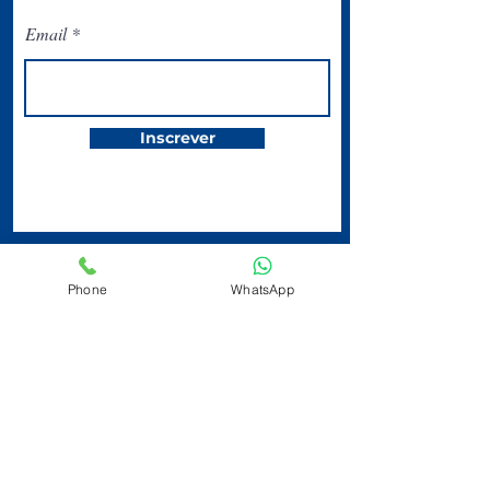
Email
Inscrever
Phone
WhatsApp
O Circolo Italiano
San Paolo está
localizado na
Avenida Ipiranga,
344 | Centro | 2º
andar | Tel:
(11)