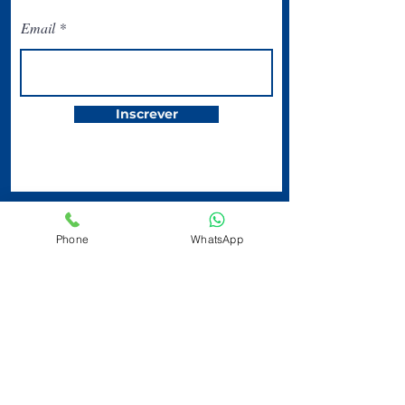
Email
Inscrever
Phone
WhatsApp
O Circolo Italiano
San Paolo está
localizado na
Avenida Ipiranga,
344 | Centro | 2º
andar | Tel:
(11)