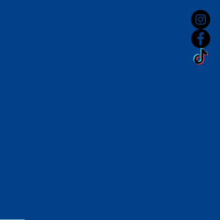
S
Contato
ACIX
Associe-se