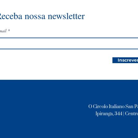
eceba nossa newsletter
mail
Inscreve
O Circolo Italiano San P
Ipiranga, 344 | Centro