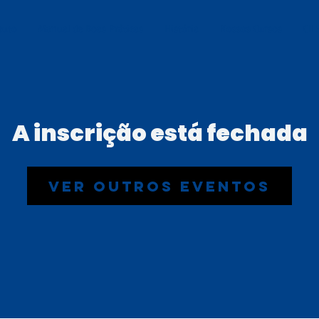
tuto
Manual de Boas Práticas
História
Nossos Cursos
CIL
A inscrição está fechada
Ver outros eventos