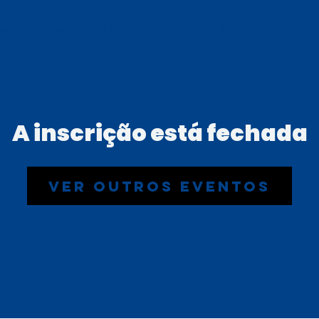
tuto
Manual de Boas Práticas
História
Nossos Cursos
CIL
A inscrição está fechada
Ver outros eventos