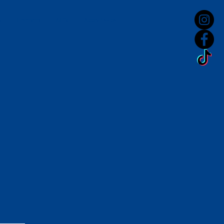
S
Contato
ACIX
Associe-se