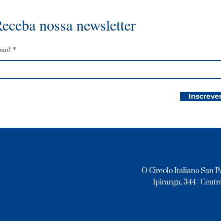
eceba nossa newsletter
mail
Inscreve
O Circolo Italiano San P
Ipiranga, 344 | Centro