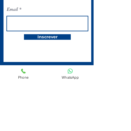
Email
Inscrever
Phone
WhatsApp
O Circolo Italiano
San Paolo está
localizado na
Avenida Ipiranga,
344 | Centro | 2º
andar | Tel:
(11)