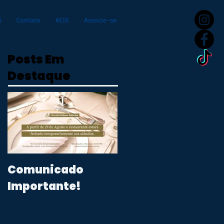
S
Contato
ACIX
Associe-se
Posts Em
Destaque
Comunicado
Importante!