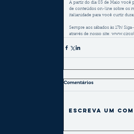
A partir do dia 03 de Maio você 
de conteúdos on-line sobre os mai
italianidade para você curtir dur
Sempre aos sábados às 17h! Siga-
através de nosso site: www.circo
Comentários
Escreva um com