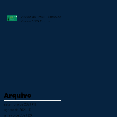
Marche e Veneto)
Vinhos do Brasil - Curso de
Vinhos 100% Online
Arquivo
setembro de 2021
(1)
1 post
agosto de 2021
(1)
1 post
janeiro de 2021
(2)
2 posts