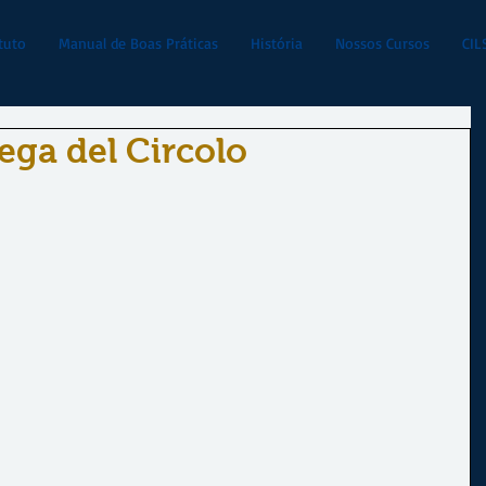
tuto
Manual de Boas Práticas
História
Nossos Cursos
CIL
ega del Circolo