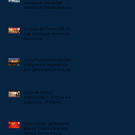
Italiana nel Mondo Nel
labirinto di Orlando Furioso
3º Curso de Vinho 100% On-
line: Introdução ao mundo
dos vinhos
Curso Turismo Virtual:Uma
inesquecível experiência
eno-gastronômica-cultural
pelos burgos da Toscana
Curso de Vinhos:
Intermediário - O Chile e a
Argentina - 2ª Turma
Curso online: gastronomia
prática: Cozinha Regional
Italiana (Sicilia, Puglia,