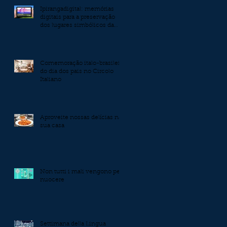
Ipirangadigital: memórias
digitais para a preservação
dos lugares simbólicos da
independência
Comemoração italo-brasileira
do dia dos pais no Circolo
Italiano
Aproveite nossas delícias na
sua casa
Non tutti i mali vengono per
nuocere
Settimana della Lingua