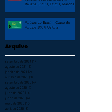
Italiana (Sicilia, Puglia, Marche e
Veneto)
Vinhos do Brasil - Curso de
Vinhos 100% Online
Arquivo
setembro de 2021
(1)
1 post
agosto de 2021
(1)
1 post
janeiro de 2021
(2)
2 posts
outubro de 2020
(3)
3 posts
setembro de 2020
(4)
4 posts
agosto de 2020
(4)
4 posts
julho de 2020
(14)
14 posts
junho de 2020
(6)
6 posts
maio de 2020
(10)
10 posts
abril de 2020
(3)
3 posts