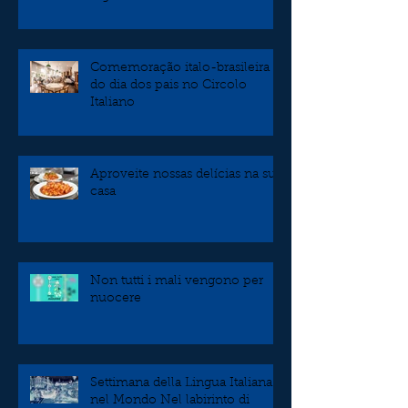
independência
Comemoração italo-brasileira
do dia dos pais no Circolo
Italiano
Aproveite nossas delícias na sua
casa
Non tutti i mali vengono per
nuocere
Settimana della Lingua Italiana
nel Mondo Nel labirinto di