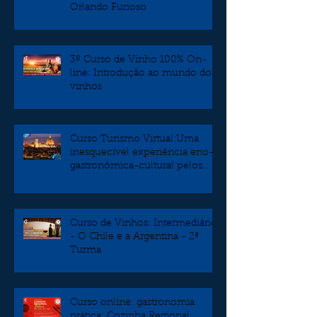
Orlando Furioso
3º Curso de Vinho 100% On-
line: Introdução ao mundo dos
vinhos
Curso Turismo Virtual:Uma
inesquecível experiência eno-
gastronômica-cultural pelos
burgos da Toscana
Curso de Vinhos: Intermediário
- O Chile e a Argentina - 2ª
Turma
Curso online: gastronomia
prática: Cozinha Regional