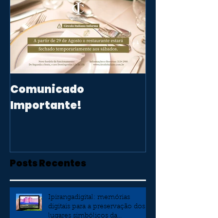
Comunicado
Importante!
Posts Recentes
Ipirangadigital: memórias
digitais para a preservação dos
lugares simbólicos da