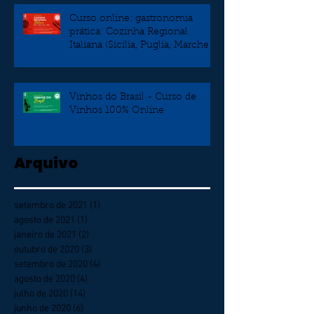
Curso online: gastronomia
prática: Cozinha Regional
Italiana (Sicilia, Puglia, Marche e
Veneto)
Vinhos do Brasil - Curso de
Vinhos 100% Online
Arquivo
setembro de 2021
(1)
1 post
agosto de 2021
(1)
1 post
janeiro de 2021
(2)
2 posts
outubro de 2020
(3)
3 posts
setembro de 2020
(4)
4 posts
agosto de 2020
(4)
4 posts
julho de 2020
(14)
14 posts
junho de 2020
(6)
6 posts