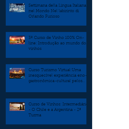
Settimana della Lingua Italiana
nel Mondo Nel labirinto di
Orlando Furioso
3º Curso de Vinho 100% On-
line: Introdução ao mundo dos
vinhos
Curso Turismo Virtual:Uma
inesquecível experiência eno-
gastronômica-cultural pelos
burgos da Toscana
Curso de Vinhos: Intermediário
- O Chile e a Argentina - 2ª
Turma