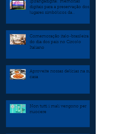
Ipirangadigital: memórias
digitais para a preservação dos
lugares simbólicos da
independência
Comemoração italo-brasileira
do dia dos pais no Circolo
Italiano
Aproveite nossas delícias na sua
casa
Non tutti i mali vengono per
nuocere