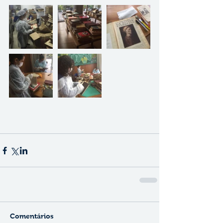
Comentários