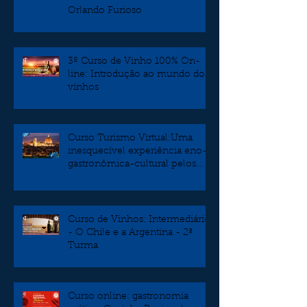
Orlando Furioso
3º Curso de Vinho 100% On-
line: Introdução ao mundo dos
vinhos
Curso Turismo Virtual:Uma
inesquecível experiência eno-
gastronômica-cultural pelos
burgos da Toscana
Curso de Vinhos: Intermediário
- O Chile e a Argentina - 2ª
Turma
Curso online: gastronomia