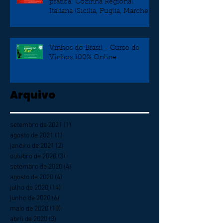
prática: Cozinha Regional
Italiana (Sicilia, Puglia, Marche e
Veneto)
Vinhos do Brasil - Curso de
Vinhos 100% Online
Arquivo
setembro de 2021
(1)
1 post
agosto de 2021
(1)
1 post
janeiro de 2021
(2)
2 posts
outubro de 2020
(3)
3 posts
setembro de 2020
(4)
4 posts
agosto de 2020
(4)
4 posts
julho de 2020
(14)
14 posts
junho de 2020
(6)
6 posts
maio de 2020
(10)
10 posts
abril de 2020
(3)
3 posts