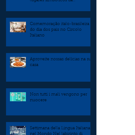
lugares simbólicos da
independência
Comemoração italo-brasileira
do dia dos pais no Circolo
Italiano
Aproveite nossas delícias na sua
casa
Non tutti i mali vengono per
nuocere
Settimana della Lingua Italiana
nel Mondo Nel labirinto di