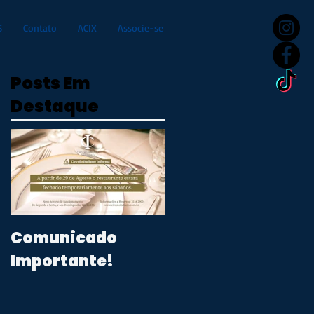
S
Contato
ACIX
Associe-se
Posts Em
Destaque
Comunicado
Importante!