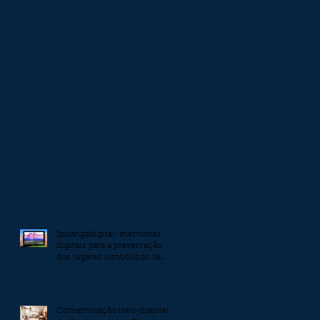
Ipirangadigital: memórias
digitais para a preservação
dos lugares simbólicos da
independência
Comemoração italo-brasileira