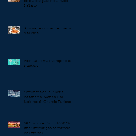
do dia dos pais no Circolo
Italiano
Aproveite nossas delícias na
sua casa
Non tutti i mali vengono per
nuocere
Settimana della Lingua
Italiana nel Mondo Nel
labirinto di Orlando Furioso
3º Curso de Vinho 100% On-
line: Introdução ao mundo
dos vinhos