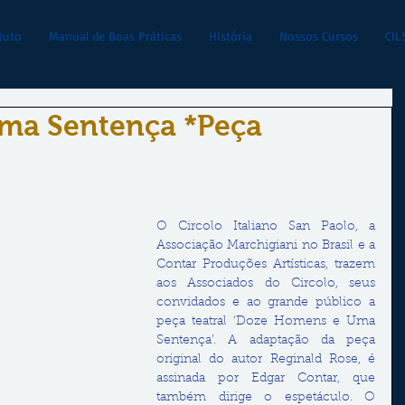
tuto
Manual de Boas Práticas
História
Nossos Cursos
CIL
ma Sentença *Peça
O Circolo Italiano San Paolo, a 
Associação Marchigiani no Brasil e a 
Contar Produções Artísticas, trazem 
aos Associados do Circolo, seus 
convidados e ao grande público a 
peça teatral ‘Doze Homens e Uma 
Sentença’. A adaptação da peça 
original do autor Reginald Rose, é 
assinada por Edgar Contar, que 
também dirige o espetáculo. O 