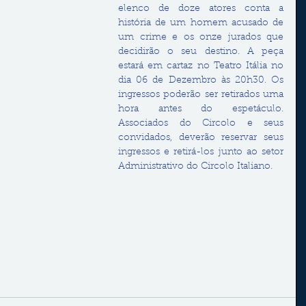
elenco de doze atores conta a 
história de um homem acusado de 
um crime e os onze jurados que 
decidirão o seu destino. A peça 
estará em cartaz no Teatro Itália no 
dia 06 de Dezembro às 20h30. Os 
ingressos poderão ser retirados uma 
hora antes do espetáculo. 
Associados do Circolo e seus 
convidados, deverão reservar seus 
ingressos e retirá-los junto ao setor 
Administrativo do Circolo Italiano.