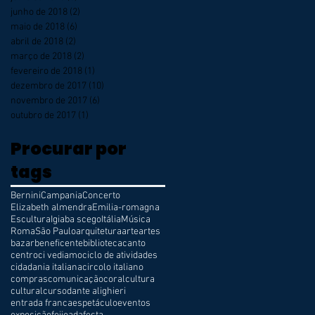
junho de 2018
(2)
2 posts
maio de 2018
(6)
6 posts
abril de 2018
(2)
2 posts
março de 2018
(2)
2 posts
fevereiro de 2018
(1)
1 post
dezembro de 2017
(10)
10 posts
novembro de 2017
(6)
6 posts
outubro de 2017
(1)
1 post
Procurar por
tags
Bernini
Campania
Concerto
Elizabeth almendra
Emilia-romagna
Escultura
Igiaba scego
Itália
Música
Roma
São Paulo
arquitetura
arte
artes
bazar
beneficente
biblioteca
canto
centro
ci vediamo
ciclo de atividades
cidadania italiana
circolo italiano
compras
comunicação
coral
cultura
cultural
curso
dante alighieri
entrada franca
espetáculo
eventos