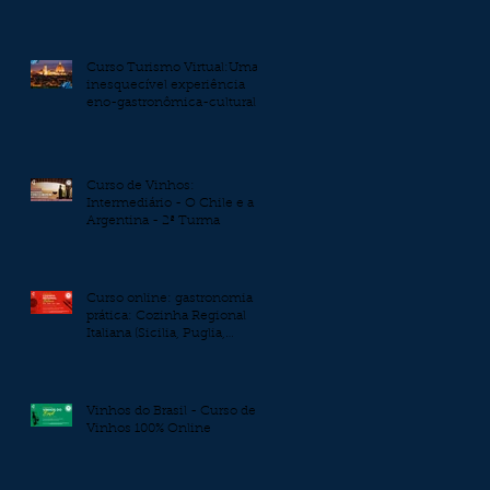
Curso Turismo Virtual:Uma
inesquecível experiência
eno-gastronômica-cultural
pelos burgos da Toscana
Curso de Vinhos:
Intermediário - O Chile e a
Argentina - 2ª Turma
Curso online: gastronomia
prática: Cozinha Regional
Italiana (Sicilia, Puglia,
Marche e Veneto)
Vinhos do Brasil - Curso de
Vinhos 100% Online