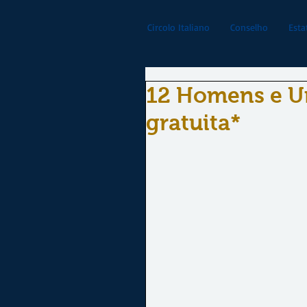
Circolo Italiano
Conselho
Esta
12 Homens e U
gratuita*